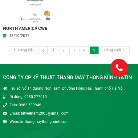
NORTH AMERICA CWB
13/10/2017
Trang đầu
1
2
3
4
5
Trang cuối
CÔNG TY CP KỸ THUẬT THANG MÁY THÔNG MINH TATIN
Trụ sở: Số 14 đường Nghi Tàm, phường Hồng Hà, Thành phố Hà Nội.
Di động: 0985.277010
Zalo: 0983.589948
Email: bltvietnam2005@gmail.com
Website: thangmaythongminh.com