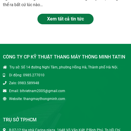
thể ra bất cứ lúc nào…
Xem tất cả tin tức
CÔNG TY CP KỸ THUẬT THANG MÁY THÔNG MINH TATIN
Trụ sở: Số 14 đường Nghi Tàm, phường Hồng Hà, Thành phố Hà Nội.
Di động: 0985.277010
Zalo: 0983.589948
Email: bltvietnam2005@gmail.com
Website: thangmaythongminh.com
TRỤ SỞ TP.HCM
B.07-12 tòa nhà Carina plaza. 1648 Võ Văn Kiệt, P.Bình Phú, Tp.Hồ Chí