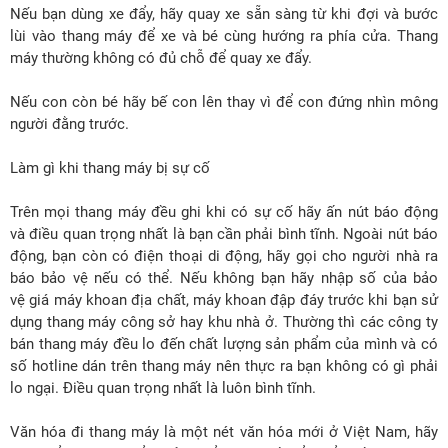
Nếu bạn dùng xe đẩy, hãy quay xe sẵn sàng từ khi đợi và bước
lùi vào thang máy để xe và bé cùng hướng ra phía cửa. Thang
máy thường không có đủ chỗ để quay xe đẩy.
Nếu con còn bé hãy bế con lên thay vì để con đứng nhìn mông
người đằng trước.
Làm gì khi thang máy bị sự cố
Trên mọi thang máy đều ghi khi có sự cố hãy ấn nút báo động
và điều quan trọng nhất là bạn cần phải bình tĩnh. Ngoài nút báo
động, bạn còn có điện thoại di động, hãy gọi cho người nhà ra
báo bảo vệ nếu có thể. Nếu không bạn hãy nhập số của bảo
vệ
giá máy khoan địa chất
,
máy khoan đập đáy
trước khi bạn sử
dụng thang máy công sở hay khu nhà ở. Thường thì các công ty
bán thang máy đều lo đến chất lượng sản phẩm của mình và có
số hotline dán trên thang máy nên thực ra bạn không có gì phải
lo ngại. Điều quan trọng nhất là luôn bình tĩnh.
Văn hóa đi thang máy là một nét văn hóa mới ở Việt Nam, hãy