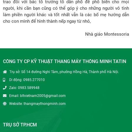
trao đổi với bác tổ trưởng tổ dân phố để phổ biến cho mọi
người, khi cần bạn cũng có thể góp ý cho những người vô tình
làm phiền người khác và tốt nhất vẫn là các bố mẹ hướng dẫn
cho con mình để hình thành nếp ngay từ nhỏ,
Nhà giáo Montessoria
CÔNG TY CP KỸ THUẬT THANG MÁY THÔNG MINH TATIN
Trụ sở: Số 14 đường Nghi Tàm, phường Hồng Hà, Thành phố Hà Nội.
Di động: 0985.277010
Zalo: 0983.589948
Email: bltvietnam2005@gmail.com
Website: thangmaythongminh.com
TRỤ SỞ TP.HCM