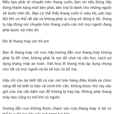
Nếu bạn phải di chuyển trên thang cuốn, làm ơn nếu đứng hãy
đứng thành hàng một bên phải, bên trái là dành cho những người
sẽ bước trên đó. Bạn có thể thấy thang cuốn ở siêu thị, sân bay
đôi khi có thể rất dài và không phải ai cũng sẽ đứng ở đó. Đừng
tụ tập đứng nói chuyện trên thang cuốn cản trở mọi người đang
phải bước vội trên đó.
Khi đi thang máy với trẻ em
Bạn đi thang máy với con, hãy hướng dẫn con thang máy không
phải là đồ chơi, không phải là nơi để chơi và cần học cách sử
dụng thang máy an toàn. Văn hóa đi thang máy áp dụng chung
cho tất cả mọi người và bé sẽ học từ bố mẹ.
Hãy chỉ cho bé biết tất cả các nút trên bảng điều khiển và chức
năng để bé biết tự bảo vệ mình khi cần. Không được thò tay vào
giữ cửa mà cần bấm nút để không bị kẹp tay. Không phải thang
máy nào cũng tự mở khi có người.
Hướng dẫn con không được chạm vào cửa thang máy vì bé có
thể bị cuốn tay khi cửa mở sang hai bên.