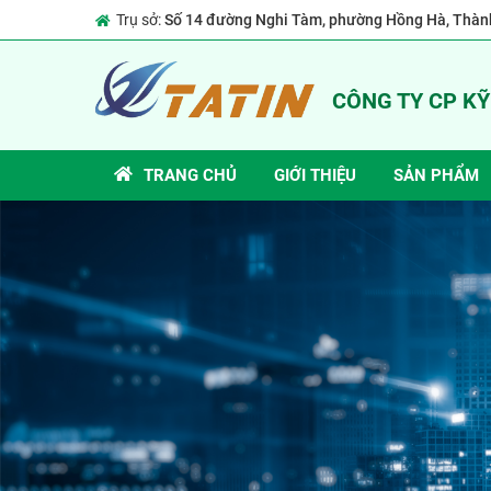
Trụ sở:
Số 14 đường Nghi Tàm, phường Hồng Hà, Thành
CÔNG TY CP K
TRANG CHỦ
GIỚI THIỆU
SẢN PHẨM