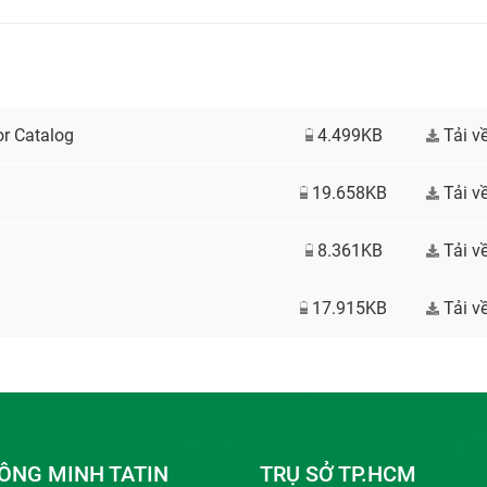
r Catalog
4.499KB
Tải v
19.658KB
Tải v
8.361KB
Tải v
17.915KB
Tải v
ÔNG MINH TATIN
TRỤ SỞ TP.HCM