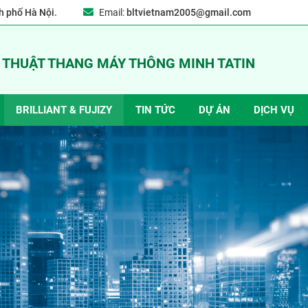
 phố Hà Nội.
Email:
bltvietnam2005@gmail.com
Ỹ THUẬT THANG MÁY THÔNG MINH TATIN
BRILLIANT & FUJIZY
TIN TỨC
DỰ ÁN
DỊCH VỤ