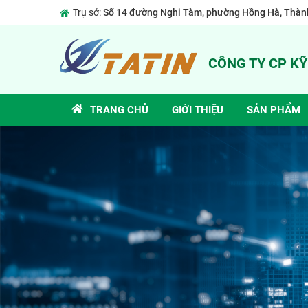
Trụ sở:
Số 14 đường Nghi Tàm, phường Hồng Hà, Thành
CÔNG TY CP K
TRANG CHỦ
GIỚI THIỆU
SẢN PHẨM