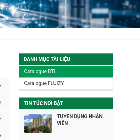
DANH MỤC TÀI LIỆU
Catalogue BTL
Catalogue FUJIZY
ề
ề
TIN TỨC NỔI BẬT
TUYỂN DỤNG NHÂN
ề
VIÊN
ề