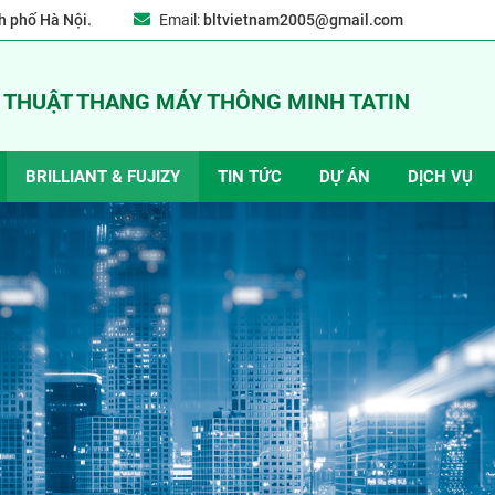
 phố Hà Nội.
Email:
bltvietnam2005@gmail.com
Ỹ THUẬT THANG MÁY THÔNG MINH TATIN
BRILLIANT & FUJIZY
TIN TỨC
DỰ ÁN
DỊCH VỤ