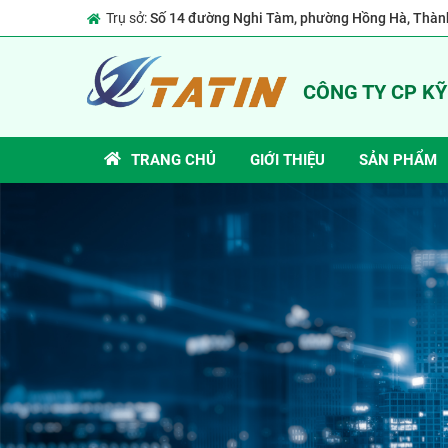
Trụ sở:
Số 14 đường Nghi Tàm, phường Hồng Hà, Thành
CÔNG TY CP K
TRANG CHỦ
GIỚI THIỆU
SẢN PHẨM