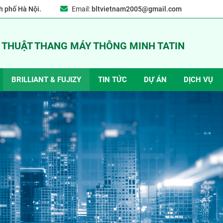
 phố Hà Nội.
Email:
bltvietnam2005@gmail.com
Ỹ THUẬT THANG MÁY THÔNG MINH TATIN
BRILLIANT & FUJIZY
TIN TỨC
DỰ ÁN
DỊCH VỤ