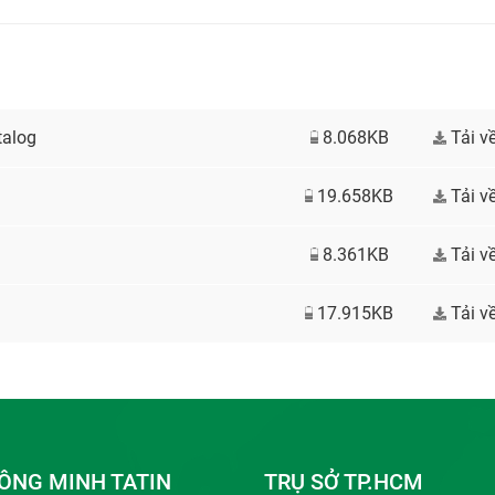
talog
8.068KB
Tải v
19.658KB
Tải v
8.361KB
Tải v
17.915KB
Tải v
ÔNG MINH TATIN
TRỤ SỞ TP.HCM