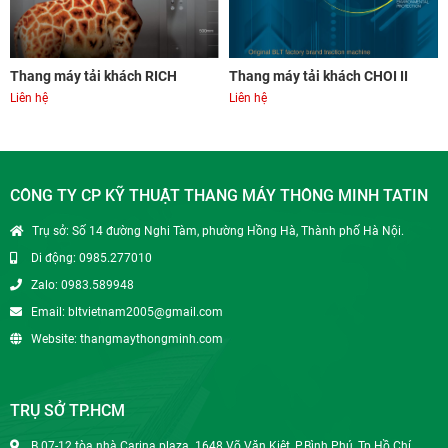
Thang máy tải khách RICH
Thang máy tải khách CHOI II
Liên hệ
Liên hệ
CÔNG TY CP KỸ THUẬT THANG MÁY THÔNG MINH TATIN
Trụ sở: Số 14 đường Nghi Tàm, phường Hồng Hà, Thành phố Hà Nội.
Di động: 0985.277010
Zalo: 0983.589948
Email: bltvietnam2005@gmail.com
Website: thangmaythongminh.com
TRỤ SỞ TP.HCM
B.07-12 tòa nhà Carina plaza. 1648 Võ Văn Kiệt, P.Bình Phú, Tp.Hồ Chí