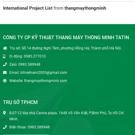
International Project List
from
thangmaythongminh
CÔNG TY CP KỸ THUẬT THANG MÁY THÔNG MINH TATIN
Trụ sở: Số 14 đường Nghi Tàm, phường Hồng Hà, Thành phố Hà Nội.
Di động: 0985.277010
Zalo: 0983.589948
Email: bltvietnam2005@gmail.com
Website: thangmaythongminh.com
TRỤ SỞ TP.HCM
B.07-12 tòa nhà Carina plaza. 1648 Võ Văn Kiệt, P.Bình Phú, Tp.Hồ Chí
Minh.
Điện thoại: 0983.589948