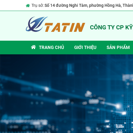
Trụ sở:
Số 14 đường Nghi Tàm, phường Hồng Hà, Thành
CÔNG TY CP K
TRANG CHỦ
GIỚI THIỆU
SẢN PHẨM