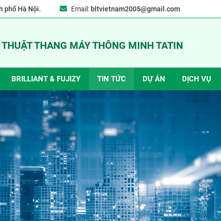
 phố Hà Nội.
Email:
bltvietnam2005@gmail.com
Ỹ THUẬT THANG MÁY THÔNG MINH TATIN
BRILLIANT & FUJIZY
TIN TỨC
DỰ ÁN
DỊCH VỤ