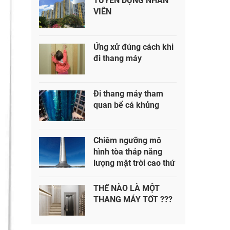
TUYỂN DỤNG NHÂN
VIÊN
Ứng xử đúng cách khi
đi thang máy
Đi thang máy tham
quan bể cá khủng
Chiêm ngưỡng mô
hình tòa tháp năng
lượng mặt trời cao thứ
2 thế giới
THẾ NÀO LÀ MỘT
THANG MÁY TỐT ???