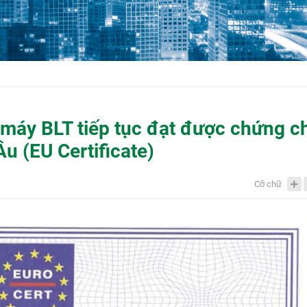
áy BLT tiếp tục đạt được chứng c
u (EU Certificate)
Cỡ chữ