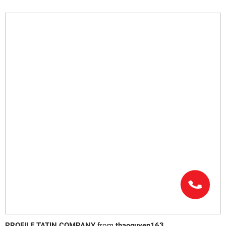
PROFILE TATIN COMPANY
from
thaoquyen163