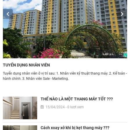
TUYỂN DỤNG NHÂN VIÊN
Ứ
Tuyển dụng nhân viên ở vị trí sau: 1. Nhân viên kỹ thuật thang máy. 2. Kế toán -
T
hành chính. 3. Nhân viên Sale - Marketing.
d
àn
h
THẾ NÀO LÀ MỘT THANG MÁY TỐT ???
15/04/2024 - 0 lượt xem
Cách xoay xở khi bị kẹt thang máy ???