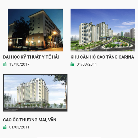
ĐẠI HỌC KỸ THUẬT Y TẾ HẢI
KHU CĂN HỘ CAO TẦNG CARINA
DƯƠNG
PLAZA
13/10/2017
01/03/2011
CAO ỐC THƯƠNG MẠI, VĂN
PHÒNG VÀ CĂN HỘ LONG
01/03/2011
THÀNH, TỈNH ĐỒNG NAI