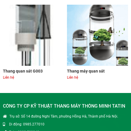
 G003
Thang máy quan sát
Thang quan sát 
Liên hệ
Liên hệ
CÔNG TY CP KỸ THUẬT THANG MÁY THÔNG MINH TATIN
Trụ sở: Số 14 đường Nghi Tàm, phường Hồng Hà, Thành phố Hà Nội.
Di động: 0985.277010