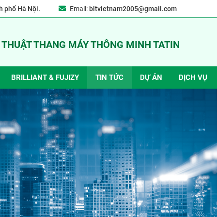
 phố Hà Nội.
Email:
bltvietnam2005@gmail.com
Ỹ THUẬT THANG MÁY THÔNG MINH TATIN
BRILLIANT & FUJIZY
TIN TỨC
DỰ ÁN
DỊCH VỤ