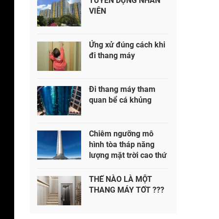
TUYỂN DỤNG NHÂN
VIÊN
Ứng xử đúng cách khi
đi thang máy
Đi thang máy tham
quan bể cá khủng
Chiêm ngưỡng mô
hình tòa tháp năng
lượng mặt trời cao thứ
2 thế giới
THẾ NÀO LÀ MỘT
THANG MÁY TỐT ???