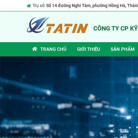
Trụ sở:
Số 14 đường Nghi Tàm, phường Hồng Hà, Thành
CÔNG TY CP K
TRANG CHỦ
GIỚI THIỆU
SẢN PHẨM