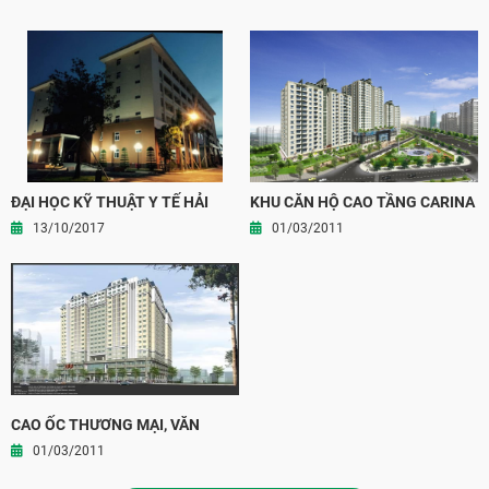
ĐẠI HỌC KỸ THUẬT Y TẾ HẢI
KHU CĂN HỘ CAO TẦNG CARINA
DƯƠNG
PLAZA
13/10/2017
01/03/2011
CAO ỐC THƯƠNG MẠI, VĂN
PHÒNG VÀ CĂN HỘ LONG
01/03/2011
THÀNH, TỈNH ĐỒNG NAI