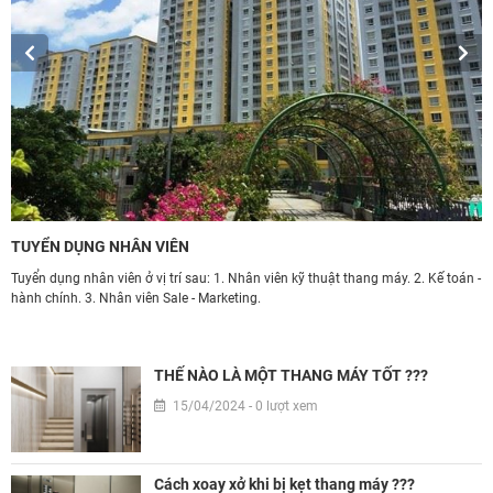
TUYỂN DỤNG NHÂN VIÊN
Ứ
Tuyển dụng nhân viên ở vị trí sau: 1. Nhân viên kỹ thuật thang máy. 2. Kế toán -
T
hành chính. 3. Nhân viên Sale - Marketing.
d
àn
h
THẾ NÀO LÀ MỘT THANG MÁY TỐT ???
15/04/2024 - 0 lượt xem
Cách xoay xở khi bị kẹt thang máy ???