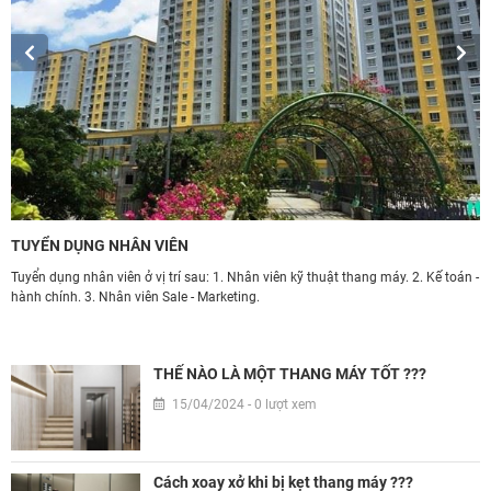
TUYỂN DỤNG NHÂN VIÊN
Ứ
Tuyển dụng nhân viên ở vị trí sau: 1. Nhân viên kỹ thuật thang máy. 2. Kế toán -
T
hành chính. 3. Nhân viên Sale - Marketing.
d
àn
h
THẾ NÀO LÀ MỘT THANG MÁY TỐT ???
15/04/2024 - 0 lượt xem
Cách xoay xở khi bị kẹt thang máy ???