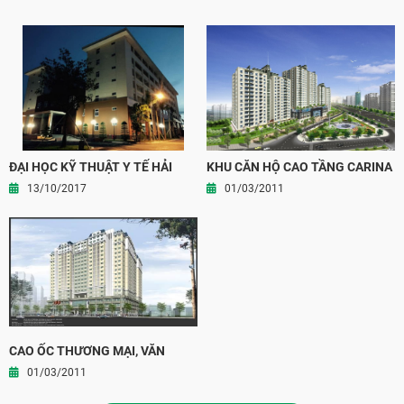
ĐẠI HỌC KỸ THUẬT Y TẾ HẢI
KHU CĂN HỘ CAO TẦNG CARINA
DƯƠNG
PLAZA
13/10/2017
01/03/2011
CAO ỐC THƯƠNG MẠI, VĂN
PHÒNG VÀ CĂN HỘ LONG
01/03/2011
THÀNH, TỈNH ĐỒNG NAI