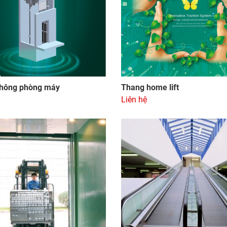
hông phòng máy
Thang home lift
Liên hệ