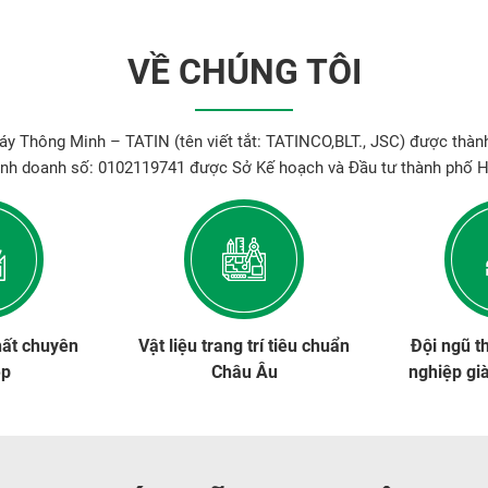
VỀ CHÚNG TÔI
y Thông Minh – TATIN (tên viết tắt: TATINCO,BLT., JSC) được thành
inh doanh số: 0102119741 được Sở Kế hoạch và Đầu tư thành phố H
hất chuyên
Vật liệu trang trí tiêu chuẩn
Đội ngũ t
ệp
Châu Âu
nghiệp gi