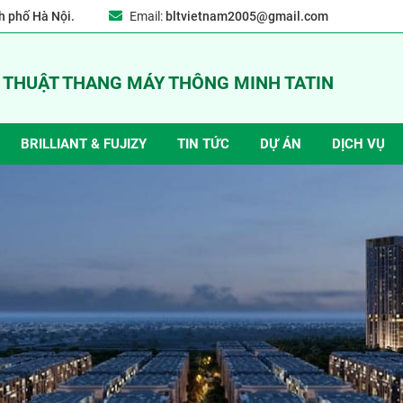
 phố Hà Nội.
Email:
bltvietnam2005@gmail.com
Ỹ THUẬT THANG MÁY THÔNG MINH TATIN
BRILLIANT & FUJIZY
TIN TỨC
DỰ ÁN
DỊCH VỤ