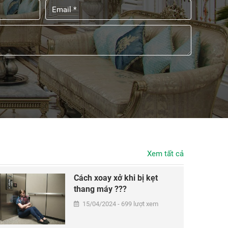
Xem tất cả
Cách xoay xở khi bị kẹt
thang máy ???
15/04/2024 - 699 lượt xem