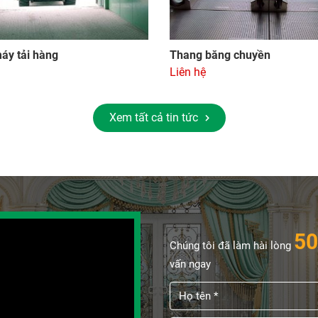
áy tải hàng
Thang băng chuyền
Liên hệ
Xem tất cả tin tức
50
Chúng tôi đã làm hài lòng
vấn ngay