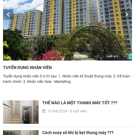
TUYỂN DỤNG NHÂN VIÊN
Ứ
Tuyển dụng nhân viên ở vị trí sau: 1. Nhân viên kỹ thuật thang máy. 2. Kế toán -
T
hành chính. 3. Nhân viên Sale - Marketing.
d
àn
h
THẾ NÀO LÀ MỘT THANG MÁY TỐT ???
15/04/2024 - 0 lượt xem
Cách xoay xở khi bị kẹt thang máy ???