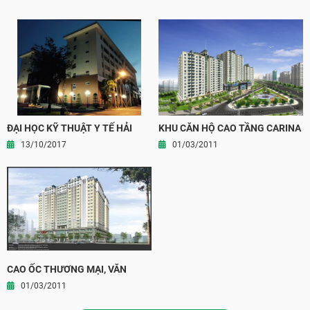
ĐẠI HỌC KỸ THUẬT Y TẾ HẢI
KHU CĂN HỘ CAO TẦNG CARINA
DƯƠNG
PLAZA
13/10/2017
01/03/2011
CAO ỐC THƯƠNG MẠI, VĂN
PHÒNG VÀ CĂN HỘ LONG
01/03/2011
THÀNH, TỈNH ĐỒNG NAI