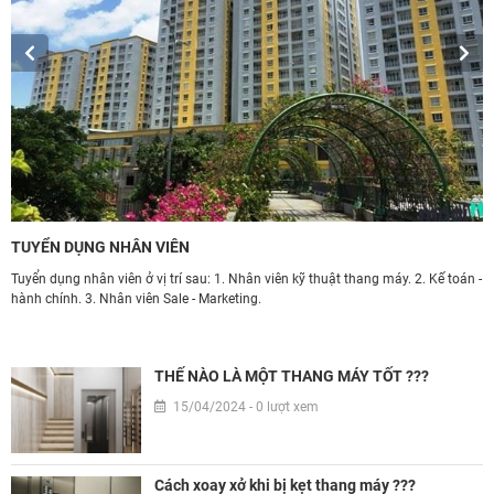
TUYỂN DỤNG NHÂN VIÊN
Ứ
Tuyển dụng nhân viên ở vị trí sau: 1. Nhân viên kỹ thuật thang máy. 2. Kế toán -
T
hành chính. 3. Nhân viên Sale - Marketing.
d
àn
h
THẾ NÀO LÀ MỘT THANG MÁY TỐT ???
15/04/2024 - 0 lượt xem
Cách xoay xở khi bị kẹt thang máy ???