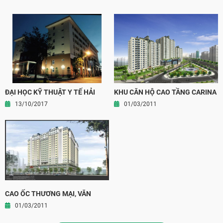
ĐẠI HỌC KỸ THUẬT Y TẾ HẢI
KHU CĂN HỘ CAO TẦNG CARINA
DƯƠNG
PLAZA
13/10/2017
01/03/2011
CAO ỐC THƯƠNG MẠI, VĂN
PHÒNG VÀ CĂN HỘ LONG
01/03/2011
THÀNH, TỈNH ĐỒNG NAI