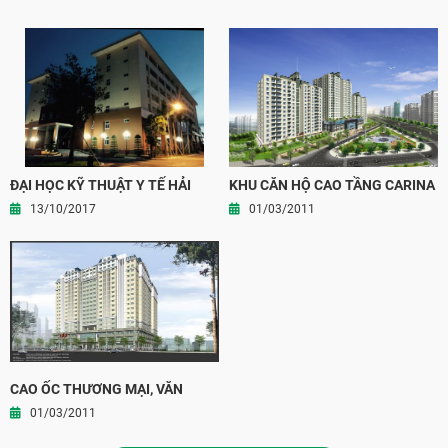
ĐẠI HỌC KỸ THUẬT Y TẾ HẢI
KHU CĂN HỘ CAO TẦNG CARINA
DƯƠNG
PLAZA
13/10/2017
01/03/2011
CAO ỐC THƯƠNG MẠI, VĂN
PHÒNG VÀ CĂN HỘ LONG
01/03/2011
THÀNH, TỈNH ĐỒNG NAI