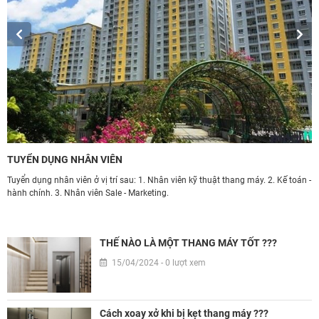
TUYỂN DỤNG NHÂN VIÊN
Ứ
Tuyển dụng nhân viên ở vị trí sau: 1. Nhân viên kỹ thuật thang máy. 2. Kế toán -
T
hành chính. 3. Nhân viên Sale - Marketing.
d
àn
h
THẾ NÀO LÀ MỘT THANG MÁY TỐT ???
15/04/2024 - 0 lượt xem
Cách xoay xở khi bị kẹt thang máy ???