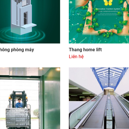
hông phòng máy
Thang home lift
Liên hệ