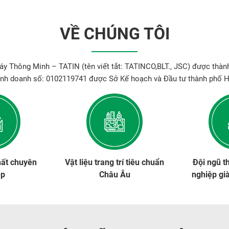
VỀ CHÚNG TÔI
y Thông Minh – TATIN (tên viết tắt: TATINCO,BLT., JSC) được thành
inh doanh số: 0102119741 được Sở Kế hoạch và Đầu tư thành phố H
hất chuyên
Vật liệu trang trí tiêu chuẩn
Đội ngũ t
ệp
Châu Âu
nghiệp gi