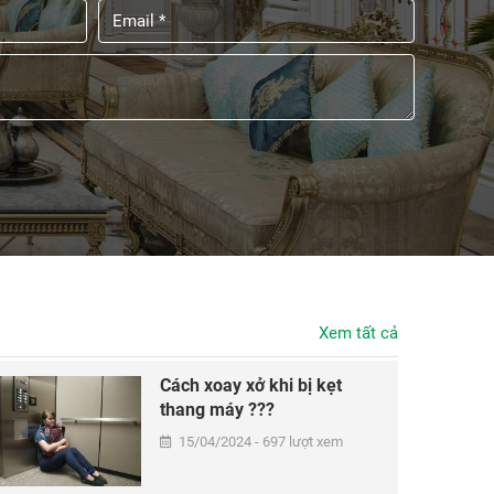
Xem tất cả
Cách xoay xở khi bị kẹt
thang máy ???
15/04/2024 - 697 lượt xem