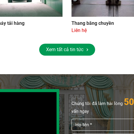
áy tải hàng
Thang băng chuyền
Liên hệ
Xem tất cả tin tức
50
Chúng tôi đã làm hài lòng
vấn ngay