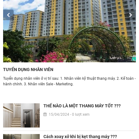
TUYỂN DỤNG NHÂN VIÊN
Ứ
Tuyển dụng nhân viên ở vị trí sau: 1. Nhân viên kỹ thuật thang máy. 2. Kế toán -
T
hành chính. 3. Nhân viên Sale - Marketing.
d
àn
h
THẾ NÀO LÀ MỘT THANG MÁY TỐT ???
15/04/2024 - 0 lượt xem
Cách xoay xở khi bị kẹt thang máy ???