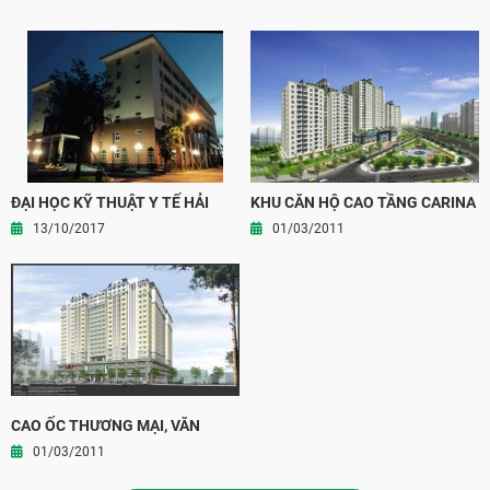
ĐẠI HỌC KỸ THUẬT Y TẾ HẢI
KHU CĂN HỘ CAO TẦNG CARINA
DƯƠNG
PLAZA
13/10/2017
01/03/2011
CAO ỐC THƯƠNG MẠI, VĂN
PHÒNG VÀ CĂN HỘ LONG
01/03/2011
THÀNH, TỈNH ĐỒNG NAI