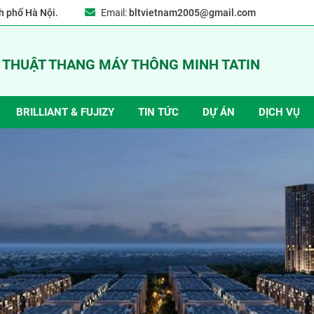
 phố Hà Nội.
Email:
bltvietnam2005@gmail.com
Ỹ THUẬT THANG MÁY THÔNG MINH TATIN
BRILLIANT & FUJIZY
TIN TỨC
DỰ ÁN
DỊCH VỤ