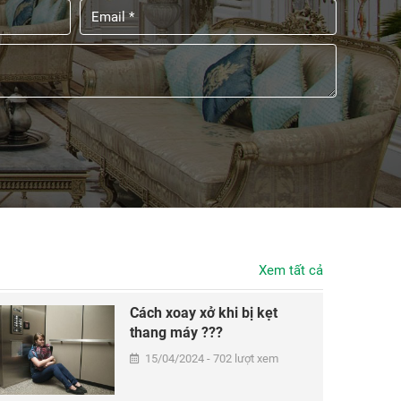
Xem tất cả
Cách xoay xở khi bị kẹt
thang máy ???
15/04/2024 - 702 lượt xem