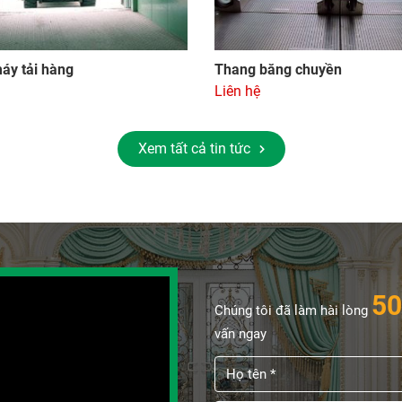
áy tải hàng
Thang băng chuyền
Liên hệ
Xem tất cả tin tức
50
Chúng tôi đã làm hài lòng
vấn ngay