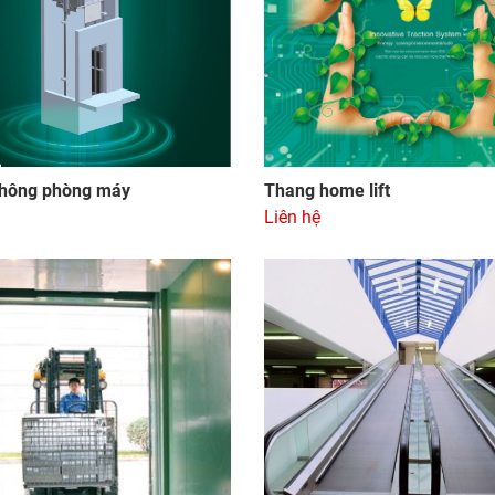
hông phòng máy
Thang home lift
Liên hệ