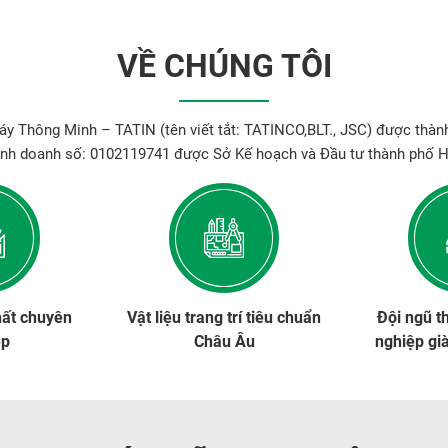
VỀ CHÚNG TÔI
y Thông Minh – TATIN (tên viết tắt: TATINCO,BLT., JSC) được thành
inh doanh số: 0102119741 được Sở Kế hoạch và Đầu tư thành phố H
hất chuyên
Vật liệu trang trí tiêu chuẩn
Đội ngũ t
ệp
Châu Âu
nghiệp gi